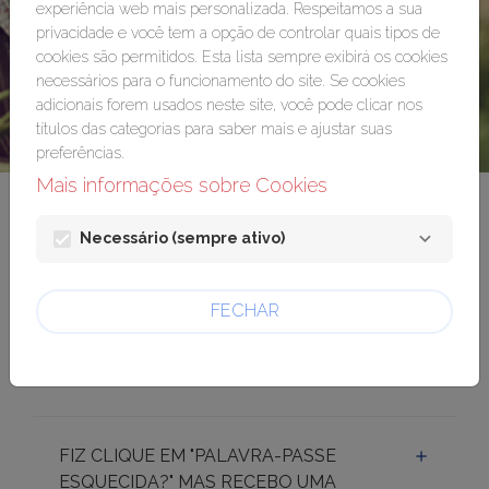
experiência web mais personalizada. Respeitamos a sua
privacidade e você tem a opção de controlar quais tipos de
cookies são permitidos. Esta lista sempre exibirá os cookies
necessários para o funcionamento do site. Se cookies
adicionais forem usados ​​neste site, você pode clicar nos
títulos das categorias para saber mais e ajustar suas
preferências.
Mais informações sobre Cookies
Perguntas Frequentes
Necessário (sempre ativo)
FIZ CLIQUE EM "PALAVRA-PASSE
FECHAR
ESQUECIDA?" MAS NÃO RECEBI O E-
MAIL CONTENDO O LINK PARA
DEFINIR UMA NOVA PALAVRA-PASSE.
FIZ CLIQUE EM "PALAVRA-PASSE
ESQUECIDA?" MAS RECEBO UMA